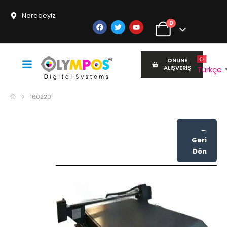
Neredeyiz
0
ONLINE
ALIŞVERİŞ
Türkçe
160220
←
Geri
Dön