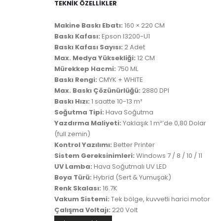
TEKNİK ÖZELLİKLER
Makine Baskı Ebatı:
160 × 220 CM
Baskı Kafası:
Epson I3200-U1
Baskı Kafası Sayısı:
2 Adet
Max. Medya Yüksekliği:
12 CM
Mürekkep Hacmi:
750 ML
Baskı Rengi:
CMYK + WHITE
Max. Baskı Çözünürlüğü:
2880 DPI
Baskı Hızı:
1 saatte 10-13 m²
Soğutma Tipi:
Hava Soğutma
Yazdırma Maliyeti:
Yaklaşık 1 m²’de 0,80 Dolar
(full zemin)
Kontrol Yazılımı:
Better Printer
Sistem Gereksinimleri:
Windows 7 / 8 / 10 / 11
UV Lamba:
Hava Soğutmalı UV LED
Boya Türü:
Hybrid (Sert & Yumuşak)
Renk Skalası:
16.7K
Vakum Sistemi:
Tek bölge, kuvvetli harici motor
Çalışma Voltajı:
220 Volt