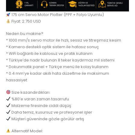
175 cm Servo Motor Plotter (PPF + Folyo Uyumlu)
Fiyat: 2.750 USD
Neden bu makine?
* 1000 mm/s servo motor ile hızlı, sessiz ve titreşimsiz kesim
* Kamera destekli optik sistem ile hatasız sonuç
* WiFi bağlantı ile kablosuz ve pratik kullanım
* Türkiye’de nadir bulunan 8 teker kaydırmaz mil sistemi
* Dokunmatik panel + Türkçe menü ile kolay kullanım
* 0.4 mm’ye kadar akıllı hata düzeltme ile maksimum
hassasiyet
Size kazandırdıkları:
%80’e varan zaman tasarrufu
Malzeme firesinde ciddi düşüş
Daha temiz, kusursuz ve profesyonel işler
Müşteri güveninde gözle görülür artış
Alternatif Model: