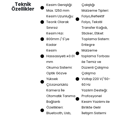
Teknik
Kesim Genişliği:
Çalıştığı
Özellikler
Max. 1250 mm
Malzeme Tipleri:
Kesim Uzunluğu:
Folyo,Reflektif
Teorik Olarak
Folyo, Tekstil
Sınırsız
Transfer Kağıdı,
Kesim Hızı:
Sticker, Etiket
800mm / S'ye
Toplama Sistem:
Kadar
Entegre
Kesim
Malzeme
Hassasiyeti:±0.01
toplama Torbası
mm
ile Temiz ve
Okuma Sistemi:
Düzenli Çalışma
Optik Gözve
Çalışma
Yüksek
Voltajı:220 V/ 50-
Çözünürlüklü
60 Hz
Kamera İle
Yazılım Desteği:
Otomatik Tanıma
Profosyonel
Bağlantı
Kesim Yazılımı ile
Özellikleri:
Birlikte Gelir
Bluetooth, Usb,
İletişim Sistemi