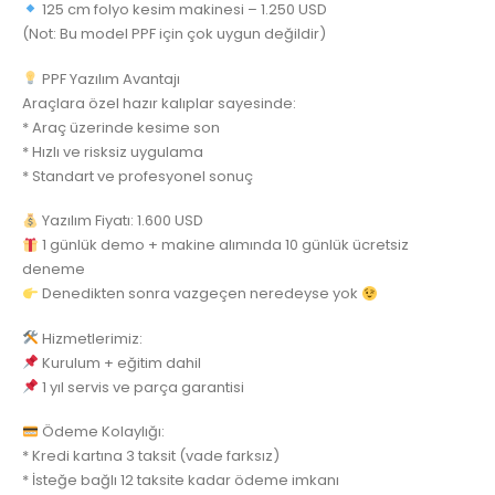
125 cm folyo kesim makinesi – 1.250 USD
(Not: Bu model PPF için çok uygun değildir)
PPF Yazılım Avantajı
Araçlara özel hazır kalıplar sayesinde:
* Araç üzerinde kesime son
* Hızlı ve risksiz uygulama
* Standart ve profesyonel sonuç
Yazılım Fiyatı: 1.600 USD
1 günlük demo + makine alımında 10 günlük ücretsiz
deneme
Denedikten sonra vazgeçen neredeyse yok
Hizmetlerimiz:
Kurulum + eğitim dahil
1 yıl servis ve parça garantisi
Ödeme Kolaylığı:
* Kredi kartına 3 taksit (vade farksız)
* İsteğe bağlı 12 taksite kadar ödeme imkanı