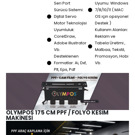
Seri Port
Uyumu: Windows
Sürücü Sistemi:
7/8/10/11 ( MAC
Dijital Servo
OS için opsiyonel
Motor Teknolojisi
Destek )
Uyumluluk:
Kullanım Alanları:
CorelDraw,
Reklam ve
Adobe Illustrator
Tabela Üretimi ,
Vb.
Matbaa, Tekstil,
Desteklenen
Promosyon, Hobi
Formatlar: Ai, Dxf,
Vb.
Plt, Eps, Pdf
OLYMPOS 175 CM PPF / FOLYO KESİM
MAKİNESİ