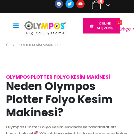
0
ONLINE
ALIŞVERİŞ
Türkçe
PLOTTER KESİM MAKİNELERİ
OLYMPOS PLOTTER FOLYO KESİM MAKİNESİ
Neden Olympos
Plotter Folyo Kesim
Makinesi?
Olympos Plotter Folyo Kesim Makinası ile tasarımlarınız
hayat bulsun!
Yüksek hassasiyet, hızlı performans ve kolay