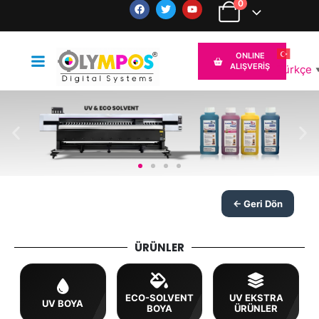
0
ONLINE
ALIŞVERİŞ
Türkçe
← Geri Dön
ÜRÜNLER
ECO-SOLVENT
UV EKSTRA
UV BOYA
BOYA
ÜRÜNLER