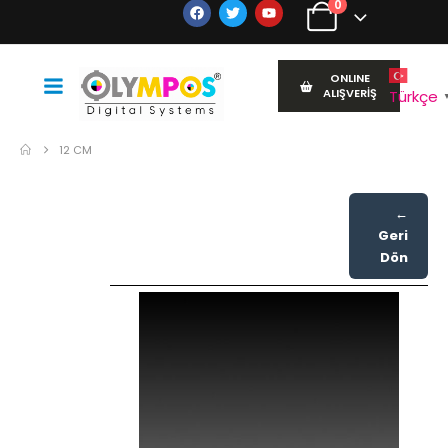
0
ONLINE
ALIŞVERİŞ
Türkçe
12 CM
←
Geri
Dön