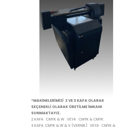
*MAKİNELERİMİZİ 2 VE 3 KAFA OLARAK
SEÇENEKLİ OLARAK ÜRETİLME İMKANI
SUNMAKTAYIZ.
2 KAFA : CMYK & W VEYA CMYK & CMYK
3 KAFA: CMYK & W & V (VERNİK) VEYA CMYK &