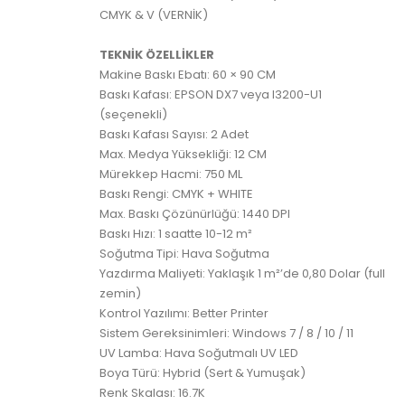
CMYK & V (VERNİK)
TEKNİK ÖZELLİKLER
Makine Baskı Ebatı: 60 × 90 CM
Baskı Kafası: EPSON DX7 veya I3200-U1
(seçenekli)
Baskı Kafası Sayısı: 2 Adet
Max. Medya Yüksekliği: 12 CM
Mürekkep Hacmi: 750 ML
Baskı Rengi: CMYK + WHITE
Max. Baskı Çözünürlüğü: 1440 DPI
Baskı Hızı: 1 saatte 10-12 m²
Soğutma Tipi: Hava Soğutma
Yazdırma Maliyeti: Yaklaşık 1 m²’de 0,80 Dolar (full
zemin)
Kontrol Yazılımı: Better Printer
Sistem Gereksinimleri: Windows 7 / 8 / 10 / 11
UV Lamba: Hava Soğutmalı UV LED
Boya Türü: Hybrid (Sert & Yumuşak)
Renk Skalası: 16.7K