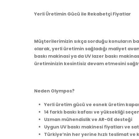
Yerli Üretimin Gücü ile Rekabetçi Fiyatlar
Müşterilerimizin sıkça sorduğu konuların ba
olarak, yerli üretimin sağladığı maliyet avan
baskı makinasi ya da UV lazer baskı makinası
üretiminizin kesintisiz devam etmesini sağlı
Neden Olympos?
Yerli üretim gücü ve esnek üretim kapas
14 farklı baskı kafası ve yüksekliği seçe
Uzman mühendislik ve AR-GE desteği
Uygun UV baskı makinesi fiyatları ve sa
Türkiye’nin her yerine hızlı teslimat ve