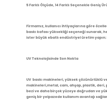
5 Farklı Ölçüde, 14 Farklı Seçenekle Geniş Ür
Firmamız, kullanıcı ihtiyaçlarına göre özelle
baskı kafası yüksekliği seçeneği sunarak, h
ister büyük ebatlı endüstriyel üretim yapın; O
UV Teknolojisinde Son Nokta
UV baskı makineleri, yüksek çözünürlüklü ve 
makineleri,metal, cam, ahşap, plastik, deri, p
bezi ve daha birçok yüzeye doğrudan ve yü
geniş bir yelpazede kullanım avantajı sağlar