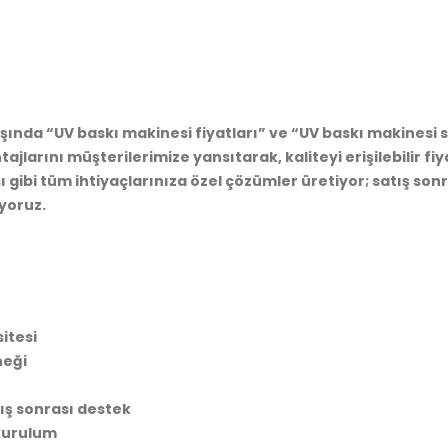
şında “UV baskı makinesi fiyatları” ve “UV baskı makinesi 
tajlarını müşterilerimize yansıtarak, kaliteyi erişilebilir 
 gibi tüm ihtiyaçlarınıza özel çözümler üretiyor; satış son
yoruz.
itesi
neği
tış sonrası destek
 kurulum