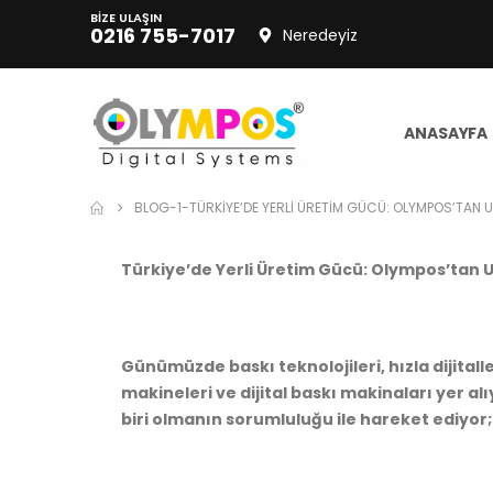
BIZE ULAŞIN
0216 755-7017
Neredeyiz
ANASAYFA
BLOG-1-TÜRKIYE’DE YERLI ÜRETIM GÜCÜ: OLYMPOS’TAN UV
Türkiye’de Yerli Üretim Gücü: Olympos’tan UV
Günümüzde baskı teknolojileri, hızla dijita
makineleri ve dijital baskı makinaları yer al
biri olmanın sorumluluğu ile hareket ediyor