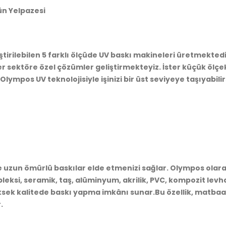
ün Yelpazesi
ştirilebilen 5 farklı ölçüde UV baskı makineleri üretmekted
er sektöre özel çözümler geliştirmekteyiz. İster küçük ölç
lympos UV teknolojisiyle işinizi bir üst seviyeye taşıyabilir
uzun ömürlü baskılar elde etmenizi sağlar. Olympos olarak 
leksi, seramik, taş, alüminyum, akrilik, PVC, kompozit levha,
ksek kalitede baskı yapma imkânı sunar.Bu özellik, matb
.