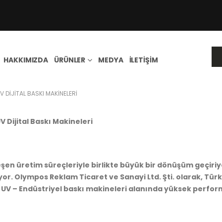
HAKKIMIZDA
ÜRÜNLER
MEDYA
İLETIŞIM
 DIJITAL BASKI MAKINELERI
 Dijital Baskı Makineleri
lleşen üretim süreçleriyle birlikte büyük bir dönüşüm geçi
ıyor. Olympos Reklam Ticaret ve Sanayi Ltd. Şti. olarak, Tür
; UV – Endüstriyel baskı makineleri alanında yüksek perfo