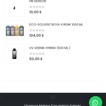
HR SENSÖR
0
out of 5
10,00
$
ECO-SOLVENT BOYA 4 RENK 1000 ML
0
out of 5
104,00
$
UV VERNİK HYBRID (500 ML.)
0
out of 5
50,00
$
Olympos Makina Tüm Hakları Saklıdır.