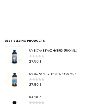
BEST SELLING PRODUCTS
UV BOYA BEYAZ HYBRID (500 ML.)
0
out of 5
27,50
$
UV BOYA MAVİ HYBRID (500 ML.)
0
out of 5
27,50
$
DX7 KEP