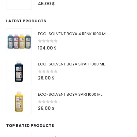
0
out of 5
45,00
$
LATEST PRODUCTS
ECO-SOLVENT BOYA 4 RENK 1000 ML
0
out of 5
104,00
$
ECO-SOLVENT BOYA SİYAH 1000 ML
0
out of 5
26,00
$
ECO-SOLVENT BOYA SARI 1000 ML
0
out of 5
26,00
$
TOP RATED PRODUCTS