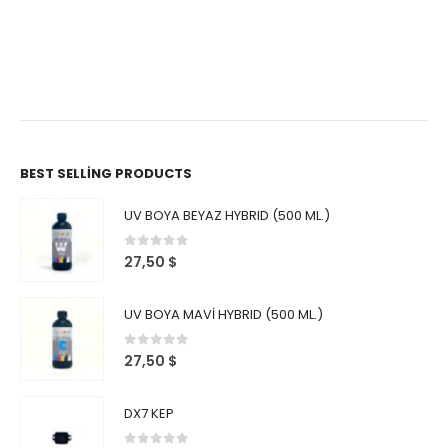
BEST SELLING PRODUCTS
UV BOYA BEYAZ HYBRID (500 ML.)
0
out of 5
27,50
$
UV BOYA MAVİ HYBRID (500 ML.)
0
out of 5
27,50
$
DX7 KEP