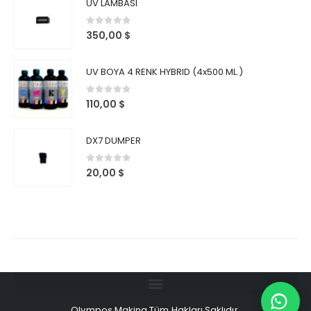
UV LAMBASI
0
out of 5
350,00
$
UV BOYA 4 RENK HYBRID (4x500 ML.)
0
out of 5
110,00
$
DX7 DUMPER
0
out of 5
20,00
$
Olympos Makina Tüm Hakları Saklıdır.