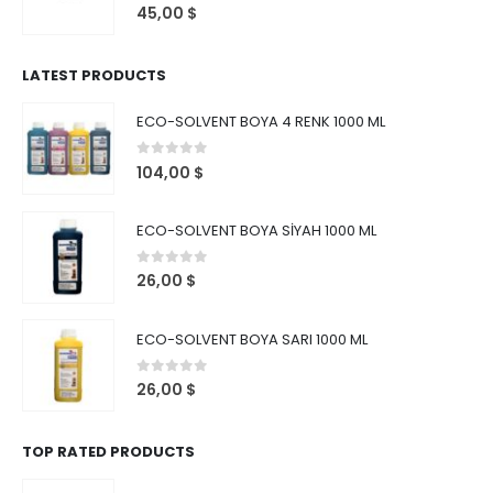
0
out of 5
45,00
$
LATEST PRODUCTS
ECO-SOLVENT BOYA 4 RENK 1000 ML
0
out of 5
104,00
$
ECO-SOLVENT BOYA SİYAH 1000 ML
0
out of 5
26,00
$
ECO-SOLVENT BOYA SARI 1000 ML
0
out of 5
26,00
$
TOP RATED PRODUCTS