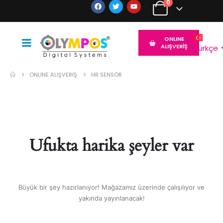
0
ONLINE
ALIŞVERİŞ
Türkçe
ONLINE ALIŞVERIŞ
HR SENSÖR
Ufukta harika şeyler var
Büyük bir şey hazırlanıyor! Mağazamız üzerinde çalışılıyor ve
yakında yayınlanacak!